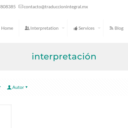
7808385
contacto@traduccionintegral.mx
Home
Interpretation
Services
Blog
interpretación
Autor